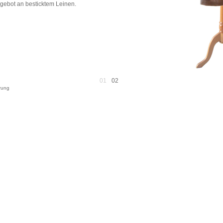
gebot an besticktem Leinen.
01
02
rung